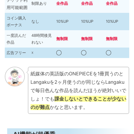
制限あり
全作品
全作品
全作品
用可能範囲
コイン購入
なし
10%UP
10%UP
10%UP
ボーナス
一度読んだ
48時間後見
無制限
無制限
無制限
作品
れない
広告フリー
☓
◯
◯
◯
紙媒体の英語版のONEPIECEを1冊買うのと
Langakuを2ヶ月使うのが同じならLangaku
で毎日色んな作品を読んだほうが絶対いいで
しょ！でも
課金しないとできることが少ない
のが難点
かなと思います。