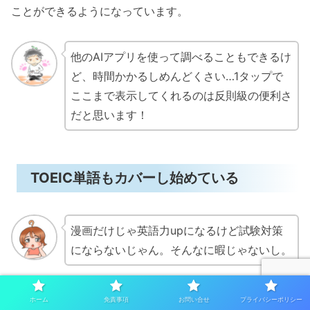
ことができるようになっています。
他のAIアプリを使って調べることもできるけ
ど、時間かかるしめんどくさい…1タップで
ここまで表示してくれるのは反則級の便利さ
だと思います！
TOEIC単語もカバーし始めている
漫画だけじゃ英語力upになるけど試験対策
にならないじゃん。そんなに暇じゃないし。
という辛口な意見の方も中にはいるかもしれません。
ホーム
免責事項
お問い合せ
プライバシーポリシー