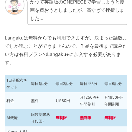
かつて英語版のONEPIECEで学習しようと漫
画を買おうとしましたが、高すぎて挫折しま
した…
Langakuは無料からでも利用できますが、決まった話数ま
でしか読むことができませんので、作品を最後まで読みた
い方は有料プランのLangaku+に加入する必要がありま
す。
1日分配布チ
毎日1話分
毎日2話分
毎日4話分
毎日6話分
ケット
月1250円※
月1950円※
料金
無料
月980円
年間割引
年間割引
回数制限あ
AI機能
無制限
無制限
無制限
り(5回)
チケット利