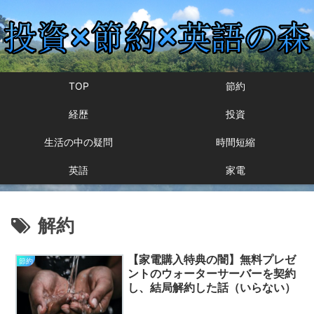
TOP
節約
経歴
投資
生活の中の疑問
時間短縮
英語
家電
解約
【家電購入特典の闇】無料プレゼ
節約
ントのウォーターサーバーを契約
し、結局解約した話（いらない）