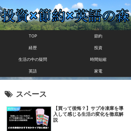
TOP
節約
経歴
投資
生活の中の疑問
時間短縮
英語
家電
スペース
【買って後悔？】サブ冷凍庫を導
時間短縮
入して感じる生活の変化を徹底解
説