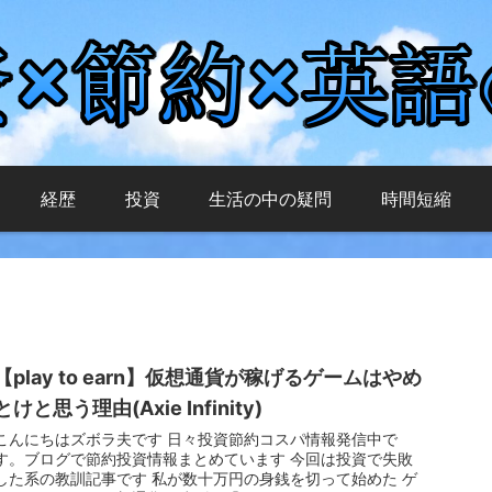
経歴
投資
生活の中の疑問
時間短縮
【play to earn】仮想通貨が稼げるゲームはやめ
とけと思う理由(Axie Infinity)
こんにちはズボラ夫です 日々投資節約コスパ情報発信中で
す。ブログで節約投資情報まとめています 今回は投資で失敗
した系の教訓記事です 私が数十万円の身銭を切って始めた ゲ