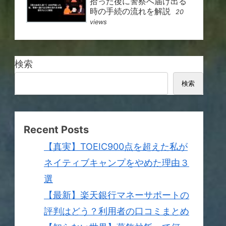
拾った後に警察へ届け出る
時の手続の流れを解説
20
views
検索
検索
Recent Posts
【真実】TOEIC900点を超えた私が
ネイティブキャンプをやめた理由３
選
【最新】楽天銀行マネーサポートの
評判はどう？利用者の口コミまとめ