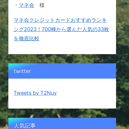
・
マネ会
様
マネ会クレジットカードおすすめランキ
ング2023！700種から選んだ人気の33枚
を徹底比較
twitter
Tweets by T2Nuy
人気記事