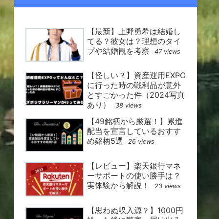
【最新】上野勇希は結婚し
てる？彼女は？理想のタイ
プや結婚観を考察
47 views
【怪しい？】資産運用EXPO
に行った時の戦利品が意外
とすごかった件（2024写真
あり）
38 views
【49銘柄から厳選！】累進
配当を宣言しているおすす
め銘柄5選
26 views
【レビュー】楽天銀行マネ
ーサポートの使い勝手は？
実体験から解説！
23 views
【思わぬ収入源？】1000円