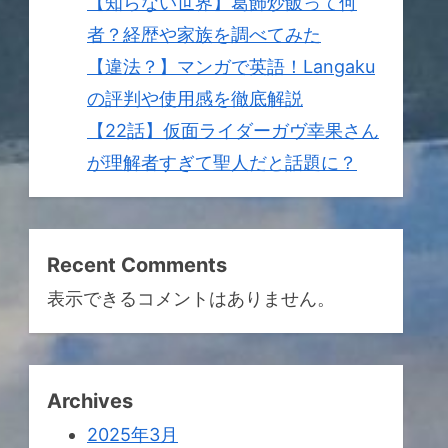
【知らない世界】葛飾炒飯って何
者？経歴や家族を調べてみた
【違法？】マンガで英語！Langaku
の評判や使用感を徹底解説
【22話】仮面ライダーガヴ幸果さん
が理解者すぎて聖人だと話題に？
Recent Comments
表示できるコメントはありません。
Archives
2025年3月