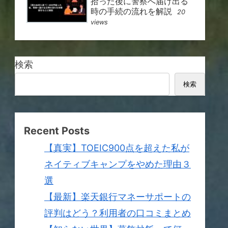
拾った後に警察へ届け出る
時の手続の流れを解説
20
views
検索
検索
Recent Posts
【真実】TOEIC900点を超えた私が
ネイティブキャンプをやめた理由３
選
【最新】楽天銀行マネーサポートの
評判はどう？利用者の口コミまとめ