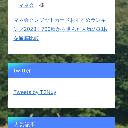
・
マネ会
様
マネ会クレジットカードおすすめランキ
ング2023！700種から選んだ人気の33枚
を徹底比較
twitter
Tweets by T2Nuy
人気記事