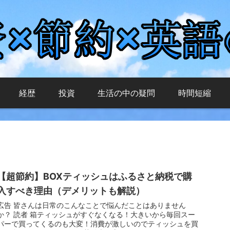
経歴
投資
生活の中の疑問
時間短縮
【超節約】BOXティッシュはふるさと納税で購
入すべき理由（デメリットも解説）
広告 皆さんは日常のこんなことで悩んだことはありません
か？ 読者 箱ティッシュがすぐなくなる！大きいから毎回スー
パーで買ってくるのも大変！消費が激しいのでティッシュを買