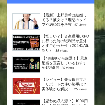
【最新】上野勇希は結婚し
てる？彼女は？理想のタイ
プや結婚観を考察
47 views
【怪しい？】資産運用EXPO
に行った時の戦利品が意外
とすごかった件（2024写真
あり）
38 views
【49銘柄から厳選！】累進
配当を宣言しているおすす
め銘柄5選
29 views
【レビュー】楽天銀行マネ
ーサポートの使い勝手は？
実体験から解説！
25 views
【思わぬ収入源？】1000円