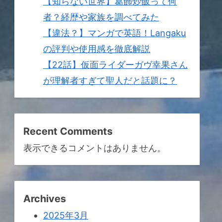
【知らない世界】葛飾炒飯って何
者？経歴や家族を調べてみた
【違法？】マンガで英語！Langaku
の評判や使用感を徹底解説
【22話】仮面ライダーガヴ幸果さん
が理解者すぎて聖人だと話題に？
Recent Comments
表示できるコメントはありません。
Archives
2025年3月