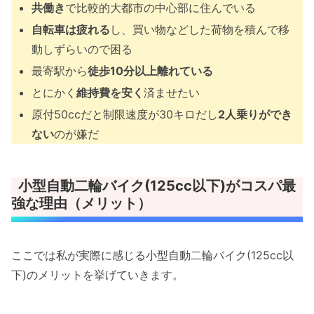
共働き
で比較的大都市の中心部に住んでいる
自転車は疲れる
し、買い物などした荷物を積んで移
動しずらいので困る
最寄駅から
徒歩10分以上離れている
とにかく
維持費を安く
済ませたい
原付50ccだと制限速度が30キロだし
2人乗りができ
ない
のが嫌だ
小型自動二輪バイク(125cc以下)がコスパ最
強な理由（メリット）
ここでは私が実際に感じる小型自動二輪バイク(125cc以
下)のメリットを挙げていきます。