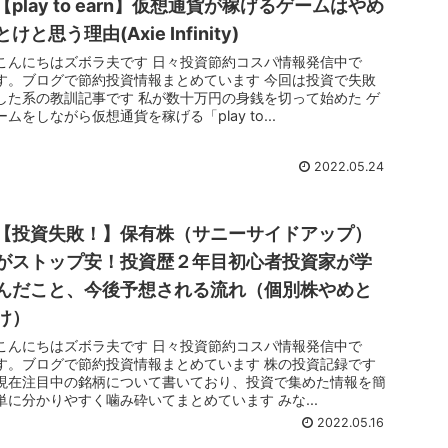
【play to earn】仮想通貨が稼げるゲームはやめ
とけと思う理由(Axie Infinity)
こんにちはズボラ夫です 日々投資節約コスパ情報発信中で
す。ブログで節約投資情報まとめています 今回は投資で失敗
した系の教訓記事です 私が数十万円の身銭を切って始めた ゲ
ームをしながら仮想通貨を稼げる「play to...
2022.05.24
【投資失敗！】保有株（サニーサイドアップ）
がストップ安！投資歴２年目初心者投資家が学
んだこと、今後予想される流れ（個別株やめと
け）
こんにちはズボラ夫です 日々投資節約コスパ情報発信中で
す。ブログで節約投資情報まとめています 株の投資記録です
現在注目中の銘柄について書いており、投資で集めた情報を簡
単に分かりやすく噛み砕いてまとめています みな...
2022.05.16