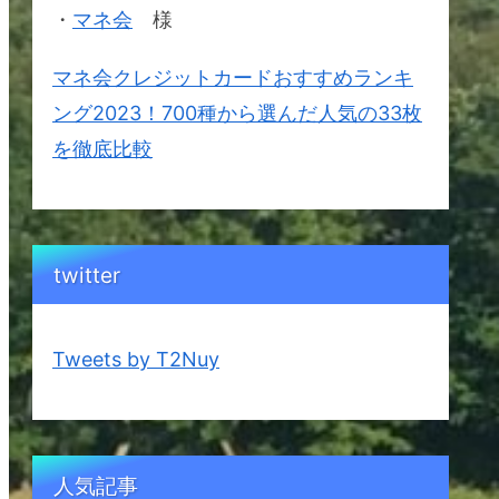
・
マネ会
様
マネ会クレジットカードおすすめランキ
ング2023！700種から選んだ人気の33枚
を徹底比較
twitter
Tweets by T2Nuy
人気記事