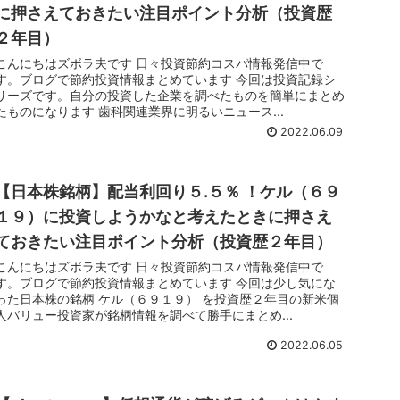
に押さえておきたい注目ポイント分析（投資歴
２年目）
こんにちはズボラ夫です 日々投資節約コスパ情報発信中で
す。ブログで節約投資情報まとめています 今回は投資記録シ
リーズです。自分の投資した企業を調べたものを簡単にまとめ
たものになります 歯科関連業界に明るいニュース...
2022.06.09
【日本株銘柄】配当利回り５.５％ ！ケル（６９
１９）に投資しようかなと考えたときに押さえ
ておきたい注目ポイント分析（投資歴２年目）
こんにちはズボラ夫です 日々投資節約コスパ情報発信中で
す。ブログで節約投資情報まとめています 今回は少し気にな
った日本株の銘柄 ケル（６９１９） を投資歴２年目の新米個
人バリュー投資家が銘柄情報を調べて勝手にまとめ...
2022.06.05