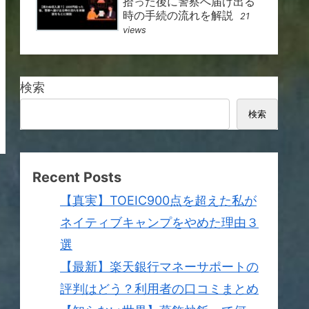
拾った後に警察へ届け出る
時の手続の流れを解説
21
views
検索
検索
Recent Posts
【真実】TOEIC900点を超えた私が
ネイティブキャンプをやめた理由３
選
【最新】楽天銀行マネーサポートの
評判はどう？利用者の口コミまとめ