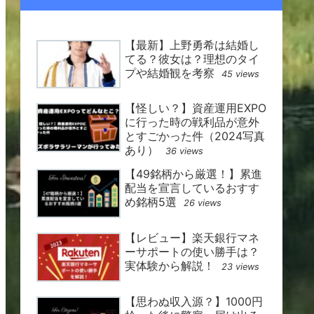
【最新】上野勇希は結婚し
てる？彼女は？理想のタイ
プや結婚観を考察
45 views
【怪しい？】資産運用EXPO
に行った時の戦利品が意外
とすごかった件（2024写真
あり）
36 views
【49銘柄から厳選！】累進
配当を宣言しているおすす
め銘柄5選
26 views
【レビュー】楽天銀行マネ
ーサポートの使い勝手は？
実体験から解説！
23 views
【思わぬ収入源？】1000円