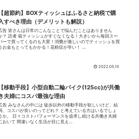
【超節約】BOXティッシュはふるさと納税で購
入すべき理由（デメリットも解説）
広告 皆さんは日常のこんなことで悩んだことはありません
か？ 読者 箱ティッシュがすぐなくなる！大きいから毎回スー
パーで買ってくるのも大変！消費が激しいのでティッシュを買
うお金もとってもかかる！花粉症が辛い！ ...
2022.05.15
【移動手段】小型自動二輪バイク(125cc)が共働
き夫婦にコスパ最強な理由
広告 みなさんの中には 徒歩以外の移動手段が欲しいけど、結
局、コスパが良いのってどれ？ と考えている方はいるでしょ
うか。 日々コストパフォーマンスを追求し続ける共働き夫婦
において 間違いなく生活が目に見え...