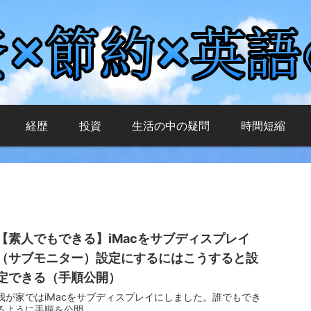
経歴
投資
生活の中の疑問
時間短縮
【素人でもできる】iMacをサブディスプレイ
（サブモニター）設定にするにはこうすると設
定できる（手順公開）
我が家ではiMacをサブディスプレイにしました。誰でもでき
るように手順を公開。