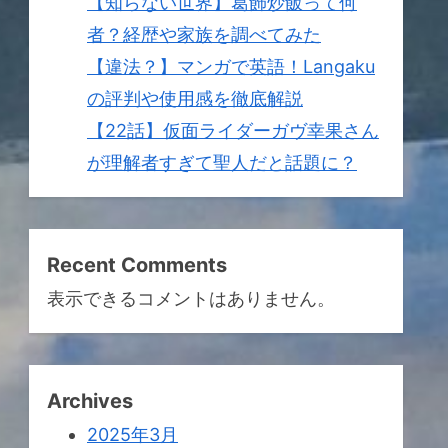
【知らない世界】葛飾炒飯って何
者？経歴や家族を調べてみた
【違法？】マンガで英語！Langaku
の評判や使用感を徹底解説
【22話】仮面ライダーガヴ幸果さん
が理解者すぎて聖人だと話題に？
Recent Comments
表示できるコメントはありません。
Archives
2025年3月