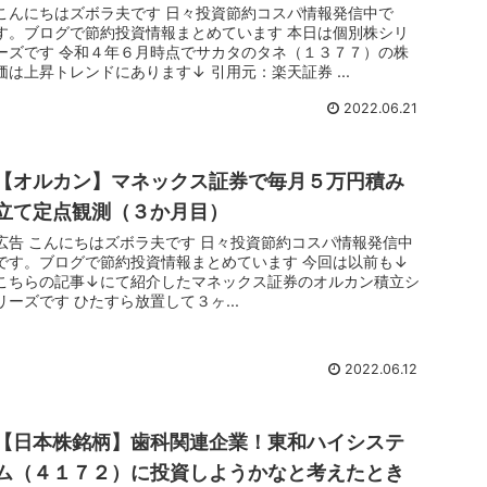
こんにちはズボラ夫です 日々投資節約コスパ情報発信中で
す。ブログで節約投資情報まとめています 本日は個別株シリ
ーズです 令和４年６月時点でサカタのタネ（１３７７）の株
価は上昇トレンドにあります↓ 引用元：楽天証券 ...
2022.06.21
【オルカン】マネックス証券で毎月５万円積み
立て定点観測（３か月目）
広告 こんにちはズボラ夫です 日々投資節約コスパ情報発信中
です。ブログで節約投資情報まとめています 今回は以前も↓
こちらの記事↓にて紹介したマネックス証券のオルカン積立シ
リーズです ひたすら放置して３ヶ...
2022.06.12
【日本株銘柄】歯科関連企業！東和ハイシステ
ム（４１７２）に投資しようかなと考えたとき