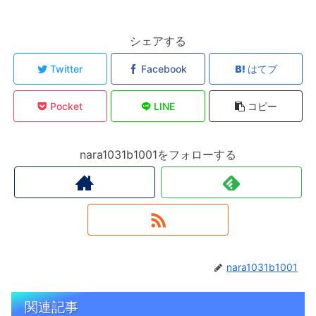
o
n
o
k
k
シェアする
Twitter
Facebook
はてブ
Pocket
LINE
コピー
nara1031b1001をフォローする
nara1031b1001
関連記事