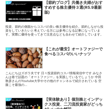
【節約ブログ】共働き夫婦がおす
投資
すめする株主優待３選(R5.9最新
版)
投資、節約の側面からコスパの良い株主優待を紹介。節約しながら投
資をしていきたいと考えている方には参考になる記事になっていま
す。実際に優待を使ってきて注意点なども合わせて紹介しています。
【これが最安】オートファジーで
節約
食べるコスパのいいナッツ
こんにちはズボラ夫です 日々投資節約コスパ情報発信中です みなさ
んは巷で話題の「オートファジー」を実践しているでしょうか 中田
敦彦さんのYoutube大学やその他のチャンネルで紹介されている 空
腹こそ最強の...
【実体験あり】個別株とインデッ
投資
クス投資、二刀流投資家がどっち
がいいのか解説