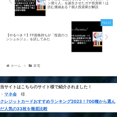
ン億り人」を誕生させたガチ投資術！は
読む価値ある？個人投資家が解説
【やるべき？】FP資格持ちが「投資のコ
ンシュルジュ」を試してみた
ホーム
家電
当サイトはこちらのサイト様で紹介されました！
・
マネ会
様
クレジットカードおすすめランキング2023！700種から選ん
だ人気の33枚を徹底比較