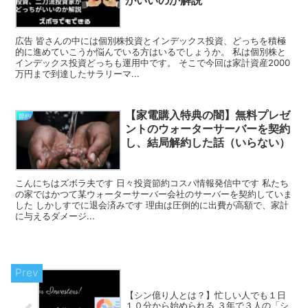
広告 皆さんの中には個別株投資とインデックス投資、どっちを積極
的に進めていこうか悩んでいる方はいるでしょうか。 私は個別株と
インデックス投資どっちも運用中です。 そこで今回は家計資産2000
万円まで到達したサラリーマ...
【家電購入特典の闇】無料プレゼ
節約
ントのウォーターサーバーを契約
し、結局解約した話（いらない）
こんにちはズボラ夫です 日々投資節約コスパ情報発信中です 私たち
の家ではかつて某ウォーターサーバー会社のサーバーを契約していま
した しかしすでに退会済みです 理由は圧倒的に出費が高額で、家計
に与えるダメージ...
【シン億り人とは？】忙しい人でも１日
１０分から始められる ３年で３人の「シ