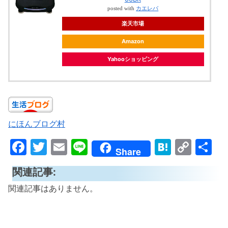
posted with
カエレバ
楽天市場
Amazon
Yahooショッピング
にほんブログ村
F
T
E
Li
H
C
共
Share
a
w
m
n
at
o
有
関連記事:
c
itt
ai
e
e
p
関連記事はありません。
e
er
l
n
y
b
a
Li
家電