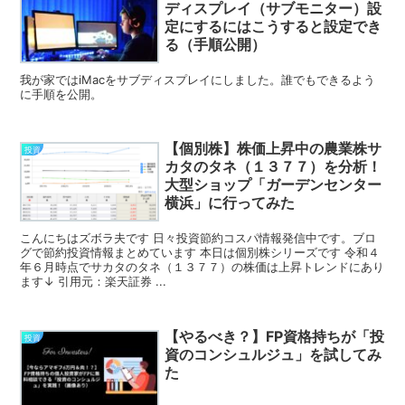
ディスプレイ（サブモニター）設
定にするにはこうすると設定でき
る（手順公開）
我が家ではiMacをサブディスプレイにしました。誰でもできるよう
に手順を公開。
【個別株】株価上昇中の農業株サ
投資
カタのタネ（１３７７）を分析！
大型ショップ「ガーデンセンター
横浜」に行ってみた
こんにちはズボラ夫です 日々投資節約コスパ情報発信中です。ブロ
グで節約投資情報まとめています 本日は個別株シリーズです 令和４
年６月時点でサカタのタネ（１３７７）の株価は上昇トレンドにあり
ます↓ 引用元：楽天証券 ...
【やるべき？】FP資格持ちが「投
投資
資のコンシュルジュ」を試してみ
た