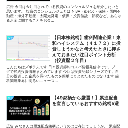
広告 今回は今注目されている投資のコンシュルジュを紹介したいと
思います。 投資のコンシュルジュとは NISA・iDeCo・保険・国内不
動産・海外不動産・太陽光発電・債券・投資信託・節税など、あらゆ
るお金に関することをお金...
【日本株銘柄】歯科関連企業！東
投資
和ハイシステム（４１７２）に投
資しようかなと考えたときに押さ
えておきたい注目ポイント分析
（投資歴２年目）
こんにちはズボラ夫です 日々投資節約コスパ情報発信中です。ブロ
グで節約投資情報まとめています 今回は投資記録シリーズです。自
分の投資した企業を調べたものを簡単にまとめたものになります 歯
科関連業界に明るいニュース...
【49銘柄から厳選！】累進配当
投資
を宣言しているおすすめ銘柄5選
広告 みなさんは累進配当銘柄というのはご存知でしょうか。 累進配