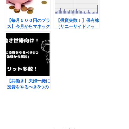
o
k
k
【毎月５００円のプラ
【投資失敗！】保有株
ス】今月からマネック
（サニーサイドアッ
ス証券で投資信託積み
プ）がストップ安！投
立て開始した
資歴２年目初心者投資
家が学んだこと、今後
予想される流れ（個別
株やめとけ）
【共働き】夫婦一緒に
投資をやるべき3つの
理由(実体験から解説)
投資