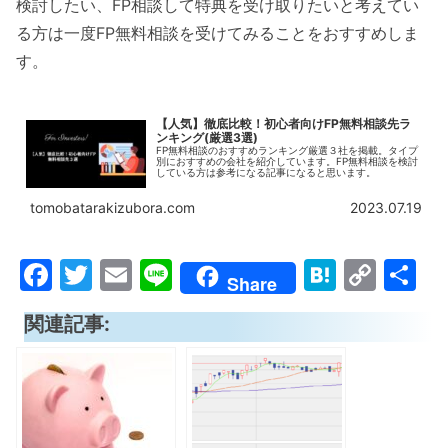
検討したい、FP相談して特典を受け取りたいと考えてい
る方は一度FP無料相談を受けてみることをおすすめしま
す。
【人気】徹底比較！初心者向けFP無料相談先ラ
ンキング(厳選3選)
FP無料相談のおすすめランキング厳選３社を掲載。タイプ
別におすすめの会社を紹介しています。FP無料相談を検討
している方は参考になる記事になると思います。
tomobatarakizubora.com
2023.07.19
F
T
E
Li
H
C
共
Share
a
w
m
n
at
o
有
関連記事:
c
itt
ai
e
e
p
e
er
l
n
y
b
a
Li
o
n