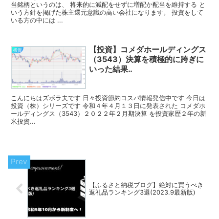
当銘柄というのは、 将来的に減配をせずに増配か配当を維持する と
いう方針を掲げた株主還元意識の高い会社になります。 投資をして
いる方の中には ...
【投資】コメダホールディングス
投資
（3543）決算を積極的に跨ぎに
いった結果‥
こんにちはズボラ夫です 日々投資節約コスパ情報発信中です 今日は
投資（株）シリーズです 令和４年４月１３日に発表された コメダホ
ールディングス（3543）２０２２年２月期決算 を投資家歴２年の新
米投資...
【ふるさと納税ブログ】絶対に買うべき
返礼品ランキング3選(2023.9最新版)