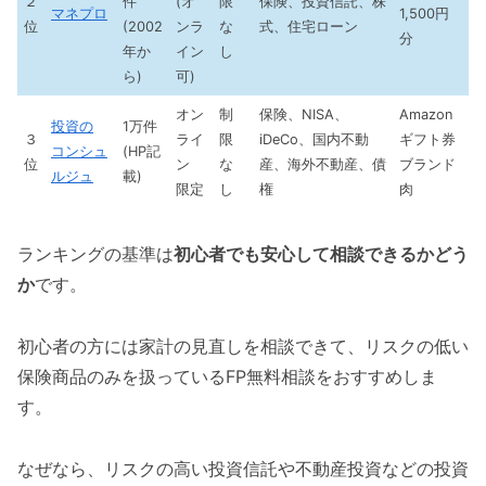
２
件
(オ
限
保険、投資信託、株
マネプロ
1,500円
位
(2002
ンラ
な
式、住宅ローン
分
年か
イン
し
ら)
可)
オン
制
保険、NISA、
Amazon
投資の
1万件
３
ライ
限
iDeCo、国内不動
ギフト券
コンシュ
(HP記
位
ン
な
産、海外不動産、債
ブランド
ルジュ
載)
限定
し
権
肉
ランキングの基準は
初心者でも安心して相談できるかどう
か
です。
初心者の方には家計の見直しを相談できて、リスクの低い
保険商品のみを扱っているFP無料相談をおすすめしま
す。
なぜなら、リスクの高い投資信託や不動産投資などの投資