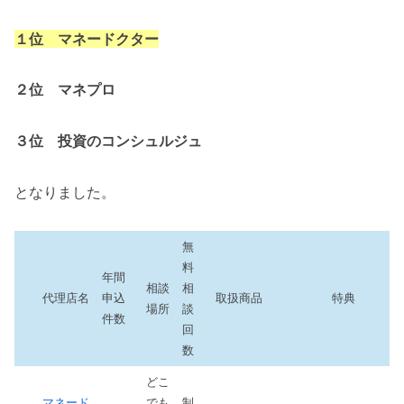
１位 マネードクター
２位 マネプロ
３位 投資のコンシュルジュ
となりました。
無
料
年間
相談
相
代理店名
申込
取扱商品
特典
場所
談
件数
回
数
どこ
マネード
でも
制