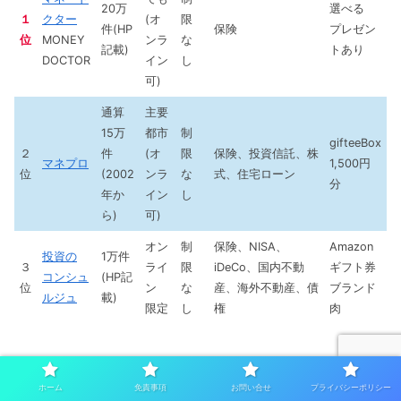
20万
選べる
１
クター
(オ
限
件(HP
保険
プレゼン
位
MONEY
ンラ
な
記載)
トあり
DOCTOR
イン
し
可)
通算
主要
15万
都市
制
gifteeBox
２
件
(オ
限
保険、投資信託、株
マネプロ
1,500円
位
(2002
ンラ
な
式、住宅ローン
分
年か
イン
し
ら)
可)
オン
制
保険、NISA、
Amazon
投資の
1万件
３
ライ
限
iDeCo、国内不動
ギフト券
コンシュ
(HP記
位
ン
な
産、海外不動産、債
ブランド
ルジュ
載)
限定
し
権
肉
マネードクターは
ホーム
免責事項
お問い合せ
プライバシーポリシー