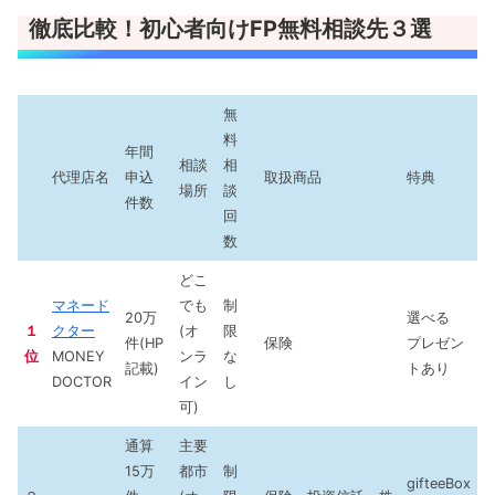
徹底比較！初心者向けFP無料相談先３選
無
料
年間
相談
相
代理店名
申込
取扱商品
特典
場所
談
件数
回
数
どこ
マネード
でも
制
20万
選べる
１
クター
(オ
限
件(HP
保険
プレゼン
位
MONEY
ンラ
な
記載)
トあり
DOCTOR
イン
し
可)
通算
主要
15万
都市
制
gifteeBox